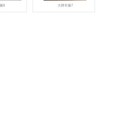
服8
大牌衣服7