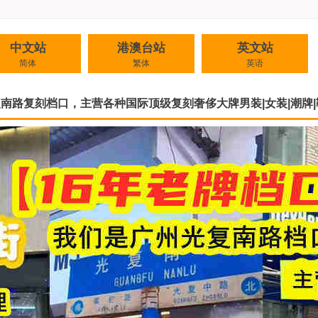
中文站
港澳台站
英文站
简体
繁体
英语
复南路复刻档口，主营各种国际顶级复刻奢侈大牌男装|女装|潮牌