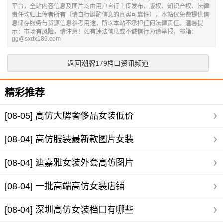
平台，全站内容信息及图片均由用户自行上传发布，版权、知识产权、法律
责任均归上传者所有（请自行斟酌信息的真实可靠性），本站仅免费提供信
息储存服务与货源信息参考用途，所以本站不承担任何法律责任。温馨提
示：市场有风险，请注意！如有违法信息或不诚信行为请举报，邮箱：
gg@sxdx189.com
返回潮牌179档口资讯频道
精彩推荐
[08-05]
高仿大牌奢侈品女装低价
[08-04]
高仿服装最新款图片女装
[08-04]
迪嘉雅女装外套高仿图片
[08-04]
一批高端高仿女装店铺
[08-04]
深圳高仿女装档口有哪些