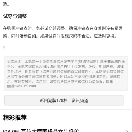
适。
试穿与调整
在购买冲锋衣时，务必试穿并调整。确保冲锋衣在穿着时没有紧绷
感，同时活动自如。如果试穿时发现尺码不合适，应及时更换。
?
免责声明：本站是一个免费货源信息发布平台(非购物网站）属于非盈利性质
平台，全站内容信息及图片均由用户自行上传发布，版权、知识产权、法律
责任均归上传者所有（请自行斟酌信息的真实可靠性），本站仅免费提供信
息储存服务与货源信息参考用途，所以本站不承担任何法律责任。温馨提
示：市场有风险，请注意！如有违法信息或不诚信行为请举报，邮箱：
gg@sxdx189.com
返回潮牌179档口资讯频道
精彩推荐
[08-05]
高仿大牌奢侈品女装低价