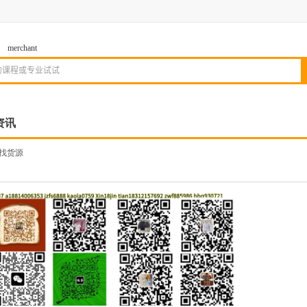
merchant
资讯
找货源