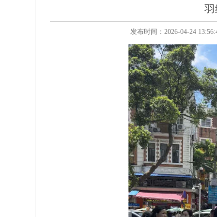
羽
发布时间：2026-04-24 13: