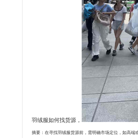
羽绒服如何找货源
，
摘要：在寻找羽绒服货源前，需明确市场定位，如高端