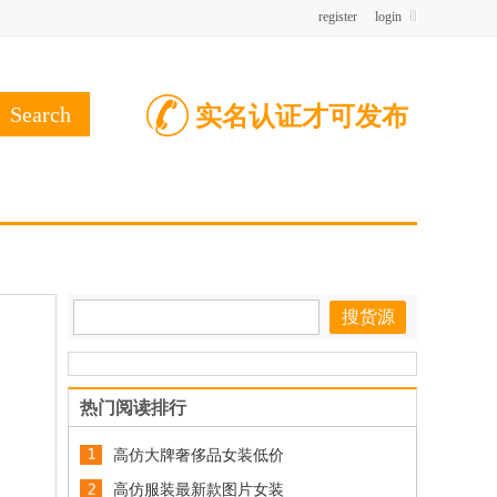
register
login
实名认证才可发布
热门阅读排行
高仿大牌奢侈品女装低价
高仿服装最新款图片女装