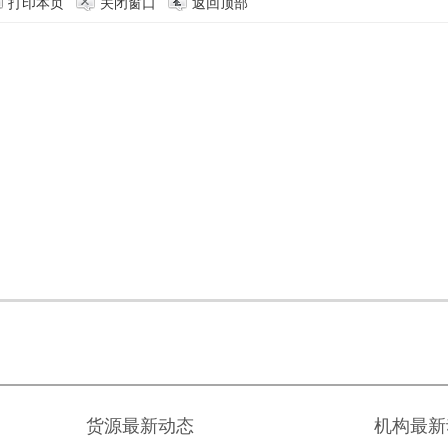
打印本页
关闭窗口
返回顶部
货源最新动态
机构最新