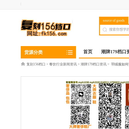
source of goods
首页
潮牌179档口
货源分类
复刻156档口
>
餐饮行业新闻资讯
>
潮牌179档口资讯
>
羽绒服如何