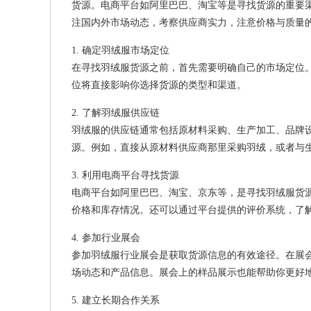
货源。电商平台如阿里巴巴、淘宝等是寻找货源的重要
注国内外市场动态，考察供应商实力，注意价格与质量
1. 确定羽绒服市场定位
在寻找羽绒服货源之前，首先需要明确自己的市场定位
位将直接影响你选择货源的类型和渠道。
2. 了解羽绒服供应链
羽绒服的供应链通常包括原材料采购、生产加工、品牌
源。例如，直接从原材料供应商那里采购羽绒，或者与
3. 利用电商平台寻找货源
电商平台如阿里巴巴、淘宝、京东等，是寻找羽绒服货
价格和库存情况。还可以通过平台提供的评价系统，了
4. 参加行业展会
参加羽绒服行业展会是获取货源信息的有效途径。在展
场动态和产品信息。展会上的样品展示也能帮助你更好
5. 建立长期合作关系