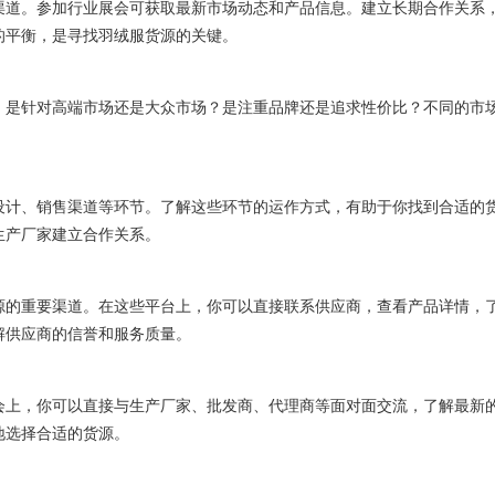
渠道。参加行业展会可获取最新市场动态和产品信息。建立长期合作关系
的平衡，是寻找羽绒服货源的关键。
。是针对高端市场还是大众市场？是注重品牌还是追求性价比？不同的市
设计、销售渠道等环节。了解这些环节的运作方式，有助于你找到合适的
生产厂家建立合作关系。
源的重要渠道。在这些平台上，你可以直接联系供应商，查看产品详情，
解供应商的信誉和服务质量。
会上，你可以直接与生产厂家、批发商、代理商等面对面交流，了解最新
地选择合适的货源。