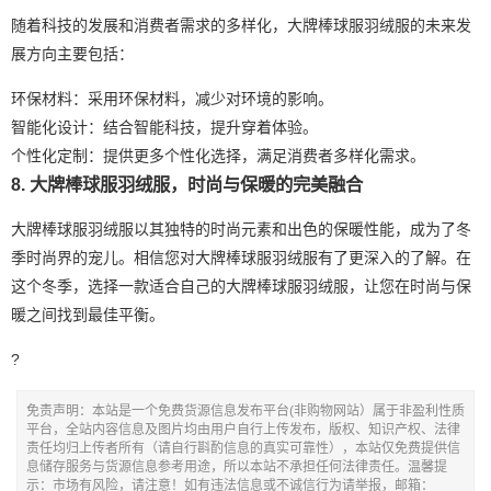
随着科技的发展和消费者需求的多样化，大牌棒球服羽绒服的未来发
展方向主要包括：
环保材料：采用环保材料，减少对环境的影响。
智能化设计：结合智能科技，提升穿着体验。
个性化定制：提供更多个性化选择，满足消费者多样化需求。
8. 大牌棒球服羽绒服，时尚与保暖的完美融合
大牌棒球服羽绒服以其独特的时尚元素和出色的保暖性能，成为了冬
季时尚界的宠儿。相信您对大牌棒球服羽绒服有了更深入的了解。在
这个冬季，选择一款适合自己的大牌棒球服羽绒服，让您在时尚与保
暖之间找到最佳平衡。
?
免责声明：本站是一个免费货源信息发布平台(非购物网站）属于非盈利性质
平台，全站内容信息及图片均由用户自行上传发布，版权、知识产权、法律
责任均归上传者所有（请自行斟酌信息的真实可靠性），本站仅免费提供信
息储存服务与货源信息参考用途，所以本站不承担任何法律责任。温馨提
示：市场有风险，请注意！如有违法信息或不诚信行为请举报，邮箱：